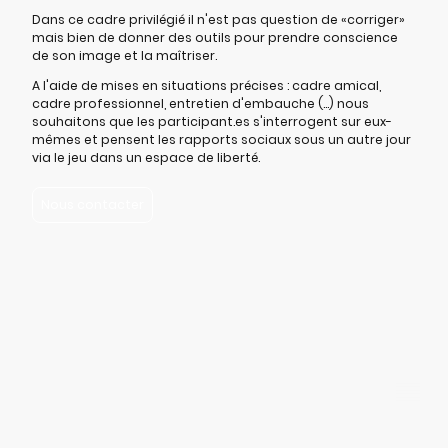
Dans ce cadre privilégié il n'est pas question de «corriger»
mais bien de donner des outils pour prendre conscience
de son image et la maîtriser.
A l'aide de mises en situations précises : cadre amical,
cadre professionnel, entretien d'embauche (...) nous
souhaitons que les participant.es s'interrogent sur eux-
mêmes et pensent les rapports sociaux sous un autre jour
via le jeu dans un espace de liberté.
Nous contacter
©SplashCie.
Tous droits réservés.